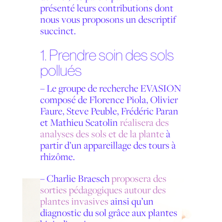
présenté leurs contributions dont
nous vous proposons un descriptif
succinct.
1. Prendre soin des sols
pollués
–
Le groupe de recherche EVASION
composé de Florence Piola, Olivier
Faure, Steve Peuble, Frédéric Paran
et Mathieu Scatolin
réalisera des
analyses des sols et de la plante
à
partir d’un appareillage des tours à
rhizôme.
–
Charlie Braesch
proposera des
sorties pédagogiques autour des
plantes invasives
ainsi qu’un
diagnostic du sol grâce aux plantes