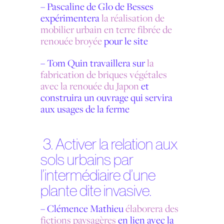
–
Pascaline de Glo de Besses
expérimentera
la réalisation de
mobilier urbain en terre fibrée de
renouée broyée
pour le site
–
Tom Quin
travaillera sur
la
fabrication de briques végétales
avec la renouée du Japon
et
construira un ouvrage qui servira
aux usages de la ferme
3. Activer la relation aux
sols urbains par
l’intermédiaire d’une
plante dite invasive.
– Clémence Mathieu
élaborera des
fictions paysagères
en lien avec la