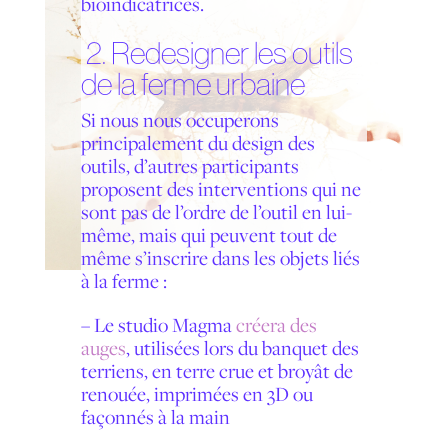
bioindicatrices.
2. Redesigner les outils
de la ferme urbaine
Si nous nous occuperons
principalement du design des
outils, d’autres participants
proposent des interventions qui ne
sont pas de l’ordre de l’outil en lui-
même, mais qui peuvent tout de
même s’inscrire dans les objets liés
à la ferme :
–
Le studio Magma
créera des
auges
, utilisées lors du banquet des
terriens, en terre crue et broyât de
renouée, imprimées en 3D ou
façonnés à la main