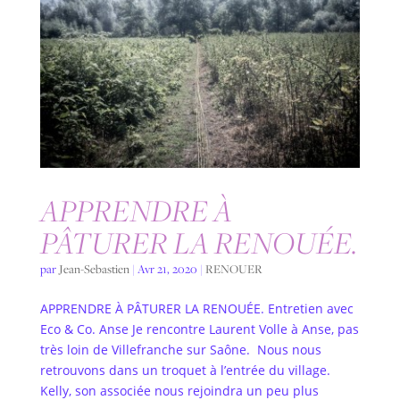
APPRENDRE À
PÂTURER LA RENOUÉE.
par
Jean-Sebastien
|
Avr 21, 2020
|
RENOUER
APPRENDRE À PÂTURER LA RENOUÉE. Entretien avec
Eco & Co. Anse Je rencontre Laurent Volle à Anse, pas
très loin de Villefranche sur Saône. Nous nous
retrouvons dans un troquet à l’entrée du village.
Kelly, son associée nous rejoindra un peu plus